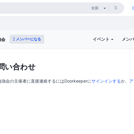
イベント
メン
メンバーになる
強会
問い合わせ
強会の主催者に直接連絡するにはDoorkeeperに
サインインする
か、
ア